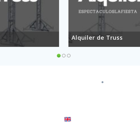
Alquiler de Truss
ose 619 647 074
Escribenos
airo 645 450 251
ara 627 774 202