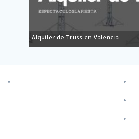
Alquiler de Truss en Valencia
Calle Cuenca 3, Benidorm (Alicante)
J
J
S