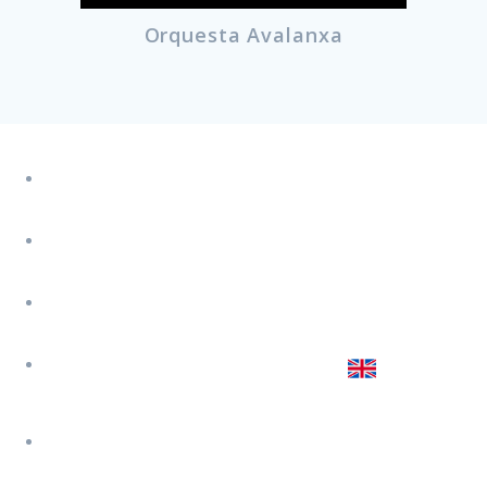
Orquesta Avalanxa
Calle Cuenca 3, Benidorm (Alicante)
Jose 619 647 074
Jairo 645 450 251
Sara 627 774 202
Escribenos