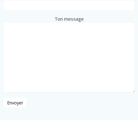
Ton message
Rue Cuenca 3, Benidorm (Alicante)