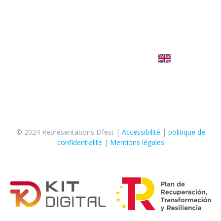
José 619 647 074
Jaïro 645 450 251
Sarah 627 774 202
Écrivez-nous
© 2024 Représentations Dfest |
Accessibilité
|
politique de
confidentialité
|
Mentions légales