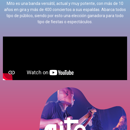
Mito es una banda versátil
,
actual y muy potente
,
con más de
10
años en gira y más de
400
conciertos a sus espaldas
.
Abarca todos
tipo de público
,
siendo por esto una elección ganadora para todo
tipo de fiestas o espectáculos
.