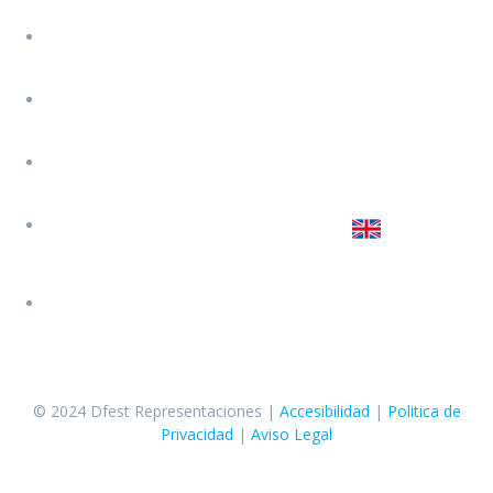
Calle Cuenca 3, Benidorm (Alicante)
Jose 619 647 074
Jairo 645 450 251
Sara 627 774 202
Escribenos
© 2024 Dfest Representaciones |
Accesibilidad
|
Politica de
Privacidad
|
Aviso Legal