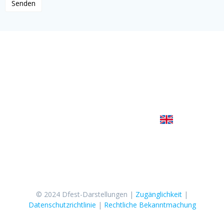
Cuenca-Straße 3, Benidorm (Alicante)
Jose 619 647 074
Jairo 645 450 251
Sara 627 774 202
Schreib uns
© 2024 Dfest-Darstellungen |
Zugänglichkeit
|
Datenschutzrichtlinie
|
Rechtliche Bekanntmachung