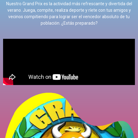
Nuestro Grand Prix es la actividad más refrescante y divertida del
verano
.
Juega
,
compite
,
realiza deporte y ríete con tus amigos y
vecinos compitiendo para lograr ser el vencedor absoluto de tu
población
.
¿Estás preparado
?