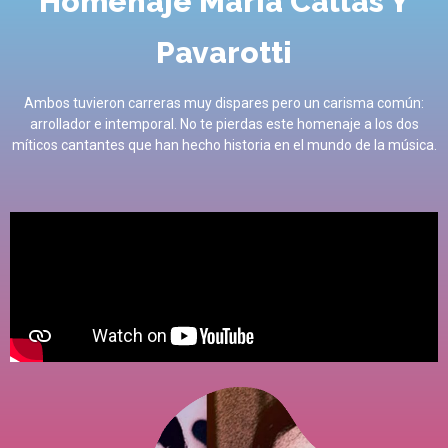
Homenaje María Callas Y
Pavarotti
Ambos tuvieron carreras muy dispares pero un carisma común
:
arrollador e intemporal
.
No te pierdas este homenaje a los dos
míticos cantantes que han hecho historia en el mundo de la música
.