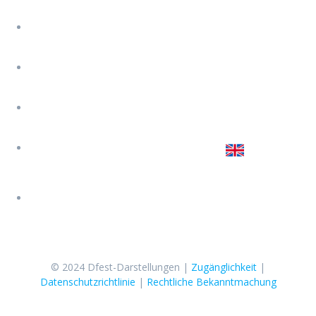
Cuenca-Straße 3, Benidorm (Alicante)
Jose 619 647 074
Jairo 645 450 251
Sara 627 774 202
Schreib uns
© 2024 Dfest-Darstellungen |
Zugänglichkeit
|
Datenschutzrichtlinie
|
Rechtliche Bekanntmachung