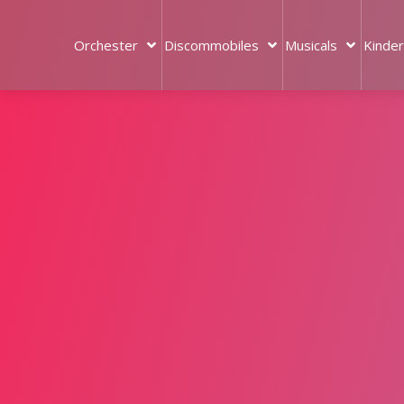
Orchester
Discommobiles
Musicals
Kinder