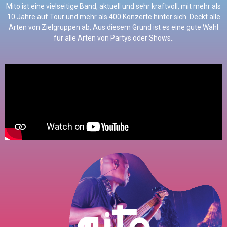
Mito ist eine vielseitige Band, aktuell und sehr kraftvoll, mit mehr als
10 Jahre auf Tour und mehr als 400 Konzerte hinter sich. Deckt alle
Arten von Zielgruppen ab, Aus diesem Grund ist es eine gute Wahl
für alle Arten von Partys oder Shows..