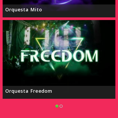
 Mito
Orquesta A
 Freedom
LA FIESTA 