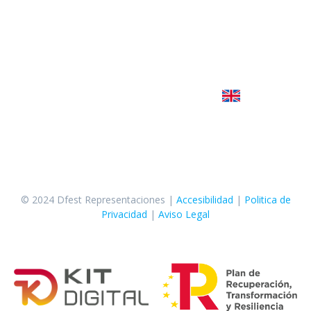
Calle Cuenca 3, Benidorm (Alicante)
Jose 619 647 074
Jairo 645 450 251
Sara 627 774 202
Escribenos
© 2024 Dfest Representaciones |
Accesibilidad
|
Politica de
Privacidad
|
Aviso Legal